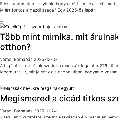
Friss kutatások bizonyítják, hogy cicád nemcsak felismeri 
Miért fontos a gazdi szaga? Egy 2025-ös japán
...
Több mint mimika: mit árulnak
otthon?
Váradi Barnabás
2025-12-03
A legújabb kutatások szerint a macskák legalább 276 kül
Megmutatjuk, mit jelent ez a nappalidban, hogyan olvashat
...
Megismered a cicád titkos szó
Váradi Barnabás
2025-11-24
A legújabb kutatások szerint a lakásban élő macskák nemcs