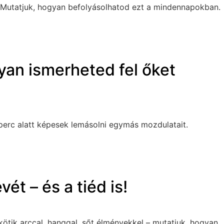
a”. Mutatjuk, hogyan befolyásolhatod ezt a mindennapokban.
gyan ismerheted fel őket
perc alatt képesek lemásolni egymás mozdulatait.
ét – és a tiéd is!
ötik arccal, hanggal, sőt élményekkel – mutatjuk, hogyan