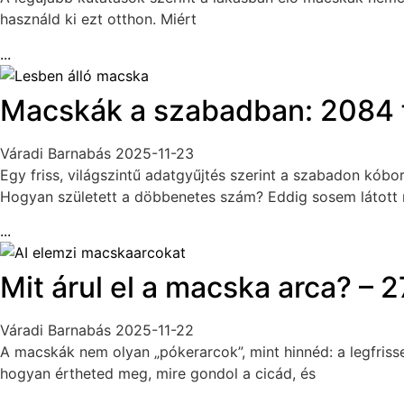
használd ki ezt otthon. Miért
...
Macskák a szabadban: 2084 fa
Váradi Barnabás
2025-11-23
Egy friss, világszintű adatgyűjtés szerint a szabadon kóbo
Hogyan született a döbbenetes szám? Eddig sosem látott
...
Mit árul el a macska arca? – 
Váradi Barnabás
2025-11-22
A macskák nem olyan „pókerarcok”, mint hinnéd: a legfrisse
hogyan értheted meg, mire gondol a cicád, és