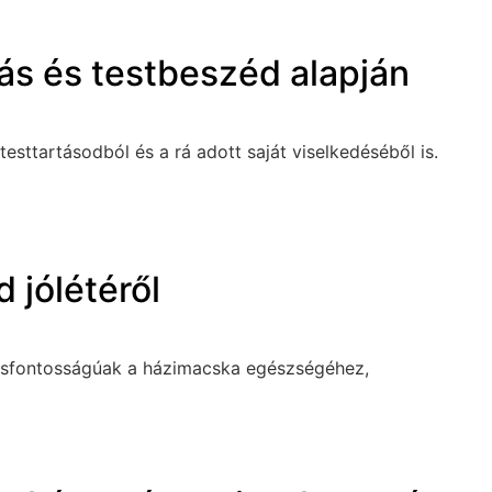
ás és testbeszéd alapján
sttartásodból és a rá adott saját viselkedéséből is.
 jólétéről
kulcsfontosságúak a házimacska egészségéhez,