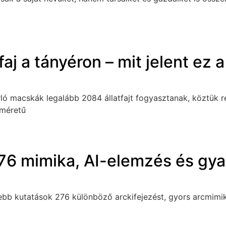
j a tányéron – mit jelent ez 
rló macskák legalább 2084 állatfajt fogyasztanak, köztük re
 méretű
276 mimika, AI-elemzés és gya
bb kutatások 276 különböző arckifejezést, gyors arcmimikát