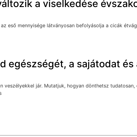
áltozik a viselkedése évszako
z eső mennyisége látványosan befolyásolja a cicák étvágyát
cád egészségét, a sajátodat é
n veszélyekkel jár. Mutatjuk, hogyan dönthetsz tudatosan,
s