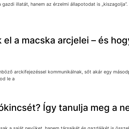
a gazdi illatát, hanem az érzelmi állapotodat is „kiszagolj
 el a macska arcjelei – és ho
önböző arckifejezéssel kommunikálnak, sőt akár egy másod
od le a
kincsét? Így tanulja meg a nev
ak a saját nevüket, hanem társaikét és gazdáikét is összek