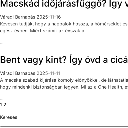
Macskád időjárásfüggő? Így v
Váradi Barnabás
2025-11-16
Kevesen tudják, hogy a nappalok hossza, a hőmérséklet és a
egész évben! Miért számít az évszak a
...
Bent vagy kint? Így óvd a ci
Váradi Barnabás
2025-11-11
A macska szabad kijárása komoly előnyökkel, de láthatatla
hogy mindenki biztonságban legyen. Mi az a One Health, é
...
1
2
Keresés