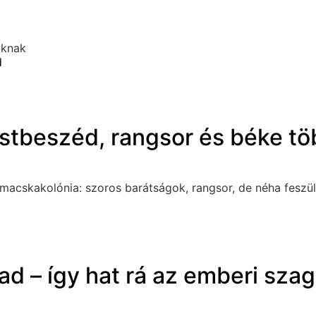
oknak
d
estbeszéd, rangsor és béke 
 macskakolónia: szoros barátságok, rangsor, de néha feszül
d – így hat rá az emberi szag