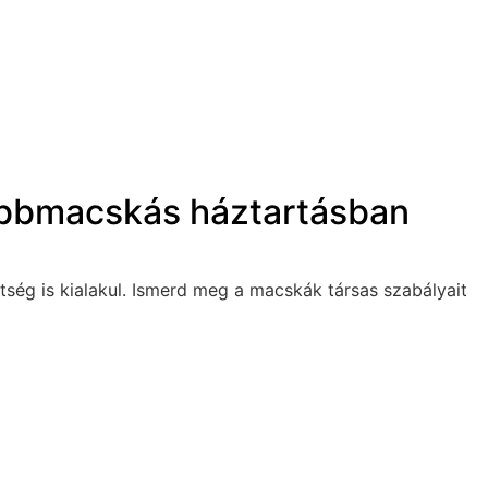
többmacskás háztartásban
tség is kialakul. Ismerd meg a macskák társas szabályait