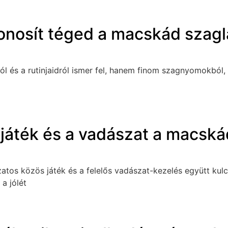
zonosít téged a macskád szagl
és a rutinjaidról ismer fel, hanem finom szagnyomokból, te
a játék és a vadászat a macskád
ltozatos közös játék és a felelős vadászat-kezelés együtt 
a jólét