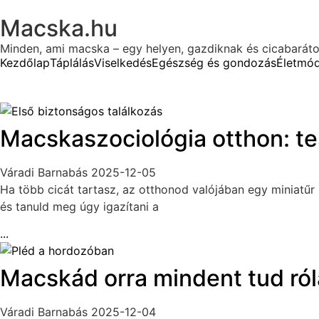
Macska.hu
Minden, ami macska – egy helyen, gazdiknak és cicabarát
Kezdőlap
Táplálás
Viselkedés
Egészség és gondozás
Életmó
Macskaszociológia otthon: t
Váradi Barnabás
2025-12-05
Ha több cicát tartasz, az otthonod valójában egy miniatűr
és tanuld meg úgy igazítani a
...
Macskád orra mindent tud róla
Váradi Barnabás
2025-12-04