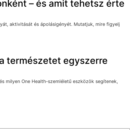
nként – és amit tehetsz érte
, aktivitását és ápolásigényét. Mutatjuk, mire figyelj
s a természetet egyszerre
 és milyen One Health-szemléletű eszközök segítenek,