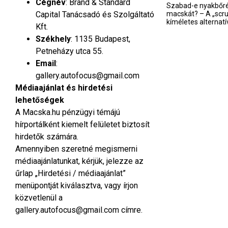
Cégnév
: Brand & Standard
Szabad-e nyakbőré
Capital Tanácsadó és Szolgáltató
macskát? – A „scru
kíméletes alternatí
Kft.
Székhely
: 1135 Budapest,
Petneházy utca 55.
Email
:
gallery.autofocus@gmail.com
Médiaajánlat és hirdetési
lehetőségek
A Macska.hu pénzügyi témájú
hírportálként kiemelt felületet biztosít
hirdetők számára.
Amennyiben szeretné megismerni
médiaajánlatunkat, kérjük, jelezze az
űrlap „Hirdetési / médiaajánlat”
menüpontját kiválasztva, vagy írjon
közvetlenül a
gallery.autofocus@gmail.com
címre.