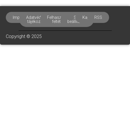
Impresszum
Adatvédelmi
Felhasználási
Süti
Kapcsolat
RSS
tájékoztató
feltételek
beállítások
Copyright © 2025