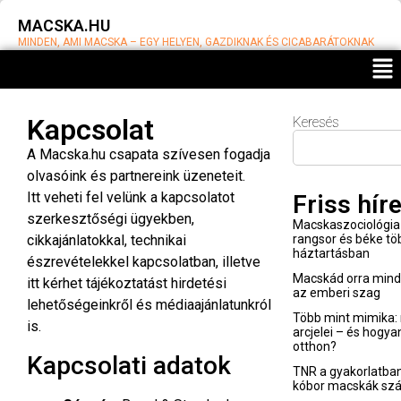
MACSKA.HU
MINDEN, AMI MACSKA – EGY HELYEN, GAZDIKNAK ÉS CICABARÁTOKNAK
Kapcsolat
Keresés
A Macska.hu csapata szívesen fogadja
olvasóink és partnereink üzeneteit.
Itt veheti fel velünk a kapcsolatot
Friss hír
szerkesztőségi ügyekben,
Macskaszociológia 
cikkajánlatokkal, technikai
rangsor és béke t
háztartásban
észrevételekkel kapcsolatban, illetve
Macskád orra minden
itt kérhet tájékoztatást hirdetési
az emberi szag
lehetőségeinkről és médiaajánlatunkról
Több mint mimika: 
is.
arcjelei – és hogya
otthon?
Kapcsolati adatok
TNR a gyakorlatban
kóbor macskák sz