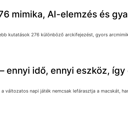
276 mimika, AI-elemzés és gya
bb kutatások 276 különböző arckifejezést, gyors arcmimikát
 ennyi idő, ennyi eszköz, így 
gy a változatos napi játék nemcsak lefárasztja a macskát, h