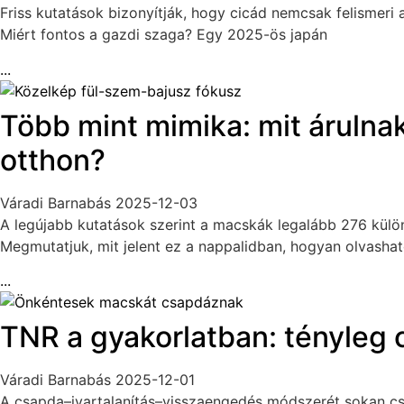
Friss kutatások bizonyítják, hogy cicád nemcsak felismeri 
Miért fontos a gazdi szaga? Egy 2025-ös japán
...
Több mint mimika: mit árulnak
otthon?
Váradi Barnabás
2025-12-03
A legújabb kutatások szerint a macskák legalább 276 kül
Megmutatjuk, mit jelent ez a nappalidban, hogyan olvashat
...
TNR a gyakorlatban: tényleg
Váradi Barnabás
2025-12-01
A csapda–ivartalanítás–visszaengedés módszerét sokan cs