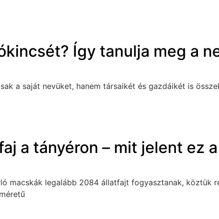
kincsét? Így tanulja meg a nev
ak a saját nevüket, hanem társaikét és gazdáikét is összek
j a tányéron – mit jelent ez 
rló macskák legalább 2084 állatfajt fogyasztanak, köztük re
 méretű