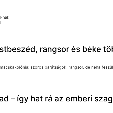
oknak
d
estbeszéd, rangsor és béke 
 macskakolónia: szoros barátságok, rangsor, de néha feszül
d – így hat rá az emberi szag