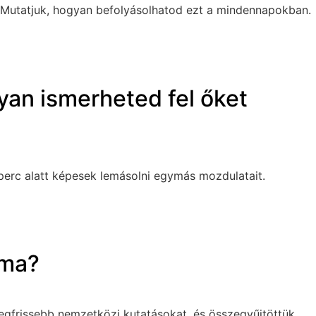
a”. Mutatjuk, hogyan befolyásolhatod ezt a mindennapokban.
gyan ismerheted fel őket
perc alatt képesek lemásolni egymás mozdulatait.
áma?
gfrissebb nemzetközi kutatásokat, és összegyűjtöttük,