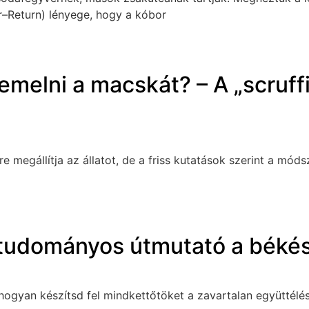
r–Return) lényege, hogy a kóbor
melni a macskát? – A „scruff
 megállítja az állatot, de a friss kutatások szerint a mó
 tudományos útmutató a béké
ogyan készítsd fel mindkettőtöket a zavartalan együttélésre