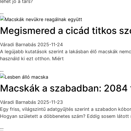
lehet jó a társ?
...
Megismered a cicád titkos szó
Váradi Barnabás
2025-11-24
A legújabb kutatások szerint a lakásban élő macskák nemcs
használd ki ezt otthon. Miért
...
Macskák a szabadban: 2084 fa
Váradi Barnabás
2025-11-23
Egy friss, világszintű adatgyűjtés szerint a szabadon kóbo
Hogyan született a döbbenetes szám? Eddig sosem látott
...