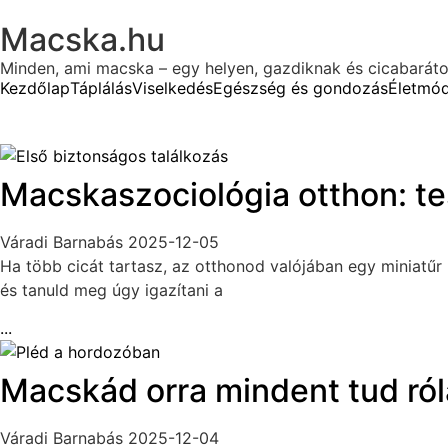
Macska.hu
Minden, ami macska – egy helyen, gazdiknak és cicabarát
Kezdőlap
Táplálás
Viselkedés
Egészség és gondozás
Életmó
Macskaszociológia otthon: t
Váradi Barnabás
2025-12-05
Ha több cicát tartasz, az otthonod valójában egy miniatűr
és tanuld meg úgy igazítani a
...
Macskád orra mindent tud róla
Váradi Barnabás
2025-12-04