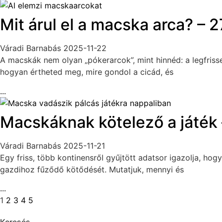
Mit árul el a macska arca? – 
Váradi Barnabás
2025-11-22
A macskák nem olyan „pókerarcok”, mint hinnéd: a legfrisse
hogyan értheted meg, mire gondol a cicád, és
...
Macskáknak kötelező a játék –
Váradi Barnabás
2025-11-21
Egy friss, több kontinensről gyűjtött adatsor igazolja, ho
gazdihoz fűződő kötődését. Mutatjuk, mennyi és
...
1
2
3
4
5
Keresés