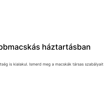
többmacskás háztartásban
tség is kialakul. Ismerd meg a macskák társas szabályait