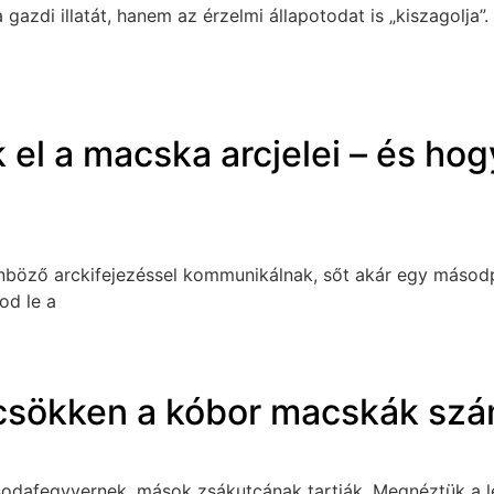
a gazdi illatát, hanem az érzelmi állapotodat is „kiszagolj
 el a macska arcjelei – és ho
önböző arckifejezéssel kommunikálnak, sőt akár egy másod
od le a
 csökken a kóbor macskák sz
odafegyvernek, mások zsákutcának tartják. Megnéztük a le