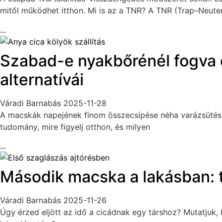
mitől működhet itthon. Mi is az a TNR? A TNR (Trap–Neute
...
Szabad-e nyakbőrénél fogva e
alternatívái
Váradi Barnabás
2025-11-28
A macskák napejének finom összecsípése néha varázsütésre
tudomány, mire figyelj otthon, és milyen
...
Második macska a lakásban:
Váradi Barnabás
2025-11-26
Úgy érzed eljött az idő a cicádnak egy társhoz? Mutatjuk, h