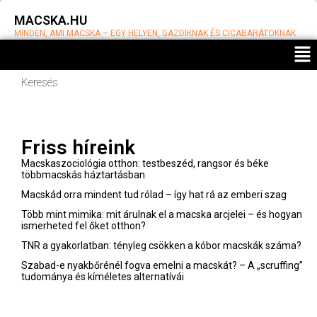
MACSKA.HU
MINDEN, AMI MACSKA – EGY HELYEN, GAZDIKNAK ÉS CICABARÁTOKNAK
Keresés
Miért
dagasztanak
a macskák?
Ősi ösztön,
Friss híreink
illat-
üzenetek és
Macskaszociológia otthon: testbeszéd, rangsor és béke
modern
többmacskás háztartásban
megoldások
Macskád orra mindent tud rólad – így hat rá az emberi szag
Váradi
Több mint mimika: mit árulnak el a macska arcjelei – és hogyan
Barnabás
ismerheted fel őket otthon?
2025-
10-24
TNR a gyakorlatban: tényleg csökken a kóbor macskák száma?
Szabad-e nyakbőrénél fogva emelni a macskát? – A „scruffing”
Dorombolás
tudománya és kíméletes alternatívái
dekódolva:
mit üzen a