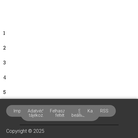
gazdiként?
Váradi
Barnabás
2025-
10-15
1
2
3
4
5
Impresszum
Adatvédelmi
Felhasználási
Süti
Kapcsolat
RSS
tájékoztató
feltételek
beállítások
Copyright © 2025