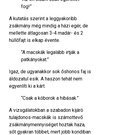
fog!”
A kutatás szerint a leggyakoribb
zsákmány még mindig a házi egér, de
mellette átlagosan 3-4 madár- és 2
hüllőfajt is elkap évente.
“A macskák legalább irtják a
patkányokat.”
Igaz, de ugyanakkor sok őshonos faj is
áldozatul esik. A haszon tehát nem
egyenlíti ki a kárt.
“Csak a kóborok a hibásak.”
A vizsgálatokban a szabadon kijáró
tulajdonos-macskák is számottevő
zsákmánymennyiséget hoztak haza,
sőt gyakran többet, mert jobb kondiban