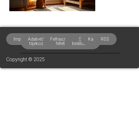
Impresszum
Adatvédelmi
Felhasználási
Süti
Kapcsolat
RSS
tájékoztató
feltételek
beállítások
Copyright © 2025