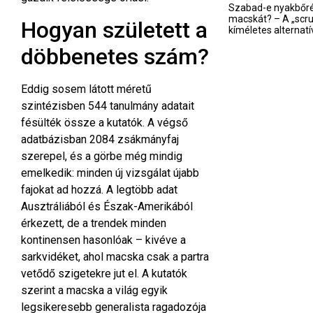
Szabad-e nyakbőré
macskát? – A „scru
Hogyan született a
kíméletes alternatí
döbbenetes szám?
Eddig sosem látott méretű
szintézisben 544 tanulmány adatait
fésülték össze a kutatók. A végső
adatbázisban 2084 zsákmányfaj
szerepel, és a görbe még mindig
emelkedik: minden új vizsgálat újabb
fajokat ad hozzá. A legtöbb adat
Ausztráliából és Észak-Amerikából
érkezett, de a trendek minden
kontinensen hasonlóak – kivéve a
sarkvidéket, ahol macska csak a partra
vetődő szigetekre jut el. A kutatók
szerint a macska a világ egyik
legsikeresebb generalista ragadozója