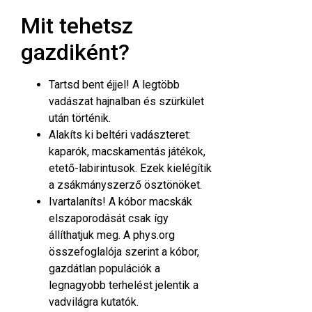
Mit tehetsz
gazdiként?
Tartsd bent éjjel! A legtöbb
vadászat hajnalban és szürkület
után történik.
Alakíts ki beltéri vadászteret:
kaparók, macskamentás játékok,
etető-labirintusok. Ezek kielégítik
a zsákmányszerző ösztönöket.
Ivartalaníts! A kóbor macskák
elszaporodását csak így
állíthatjuk meg. A phys.org
összefoglalója szerint a kóbor,
gazdátlan populációk a
legnagyobb terhelést jelentik a
vadvilágra
kutatók
.