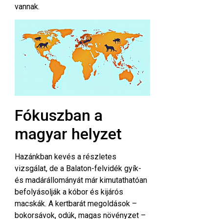
vannak.
Fókuszban a
magyar helyzet
Hazánkban kevés a részletes
vizsgálat, de a Balaton-felvidék gyík-
és madárállományát már kimutathatóan
befolyásolják a kóbor és kijárós
macskák. A kertbarát megoldások –
bokorsávok, odúk, magas növényzet –