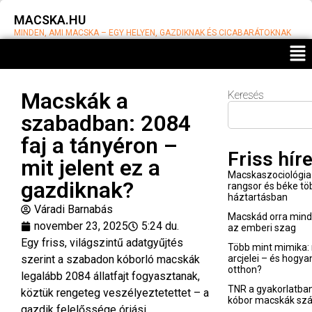
MACSKA.HU
MINDEN, AMI MACSKA – EGY HELYEN, GAZDIKNAK ÉS CICABARÁTOKNAK
Macskák a
Keresés
szabadban: 2084
faj a tányéron –
Friss hír
mit jelent ez a
Macskaszociológia 
gazdiknak?
rangsor és béke t
háztartásban
Váradi Barnabás
Macskád orra minden
november 23, 2025
5:24 du.
az emberi szag
Egy friss, világszintű adatgyűjtés
Több mint mimika: 
szerint a szabadon kóborló macskák
arcjelei – és hogya
otthon?
legalább 2084 állatfajt fogyasztanak,
TNR a gyakorlatban
köztük rengeteg veszélyeztetettet – a
kóbor macskák sz
gazdik felelőssége óriási.