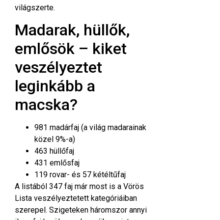
világszerte
.
Madarak, hüllők,
emlősök – kiket
veszélyeztet
leginkább a
macska?
981 madárfaj (a világ madarainak
közel 9%-a)
463 hüllőfaj
431 emlősfaj
119 rovar- és 57 kétéltűfaj
A listából 347 faj már most is a Vörös
Lista veszélyeztetett kategóriáiban
szerepel. Szigeteken háromszor annyi