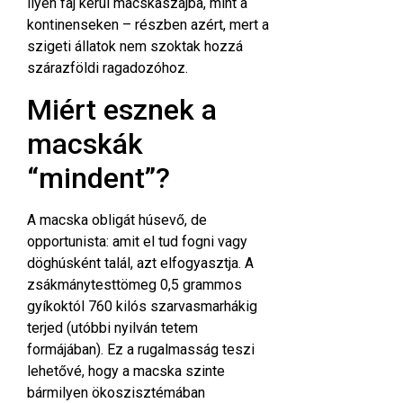
ilyen faj kerül macskaszájba, mint a
kontinenseken – részben azért, mert a
szigeti állatok nem szoktak hozzá
szárazföldi ragadozóhoz.
Miért esznek a
macskák
“mindent”?
A macska obligát húsevő, de
opportunista: amit el tud fogni vagy
döghúsként talál, azt elfogyasztja. A
zsákmánytesttömeg 0,5 grammos
gyíkoktól 760 kilós szarvasmarhákig
terjed (utóbbi nyilván tetem
formájában). Ez a rugalmasság teszi
lehetővé, hogy a macska szinte
bármilyen ökoszisztémában