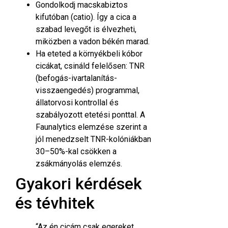
Gondolkodj macskabiztos
kifutóban (catio). Így a cica a
szabad levegőt is élvezheti,
miközben a vadon békén marad.
Ha eteted a környékbeli kóbor
cicákat, csináld felelősen: TNR
(befogás-ivartalanítás-
visszaengedés) programmal,
állatorvosi kontrollal és
szabályozott etetési ponttal. A
Faunalytics elemzése szerint a
jól menedzselt TNR-kolóniákban
30–50%-kal csökken a
zsákmányolás
elemzés
.
Gyakori kérdések
és tévhitek
“Az én cicám csak egereket