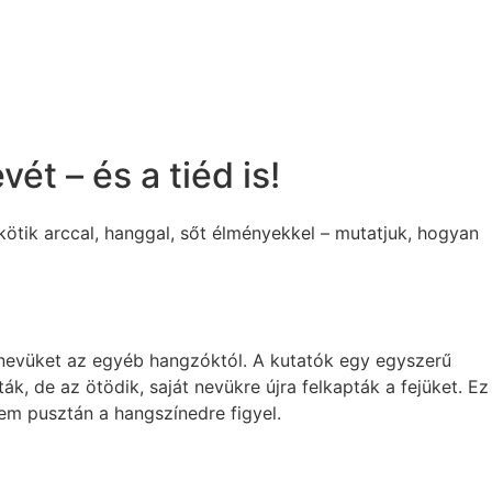
ét – és a tiéd is!
ötik arccal, hanggal, sőt élményekkel – mutatjuk, hogyan
 nevüket az egyéb hangzóktól. A kutatók egy egyszerű
k, de az ötödik, saját nevükre újra felkapták a fejüket. Ez
nem pusztán a hangszínedre figyel.