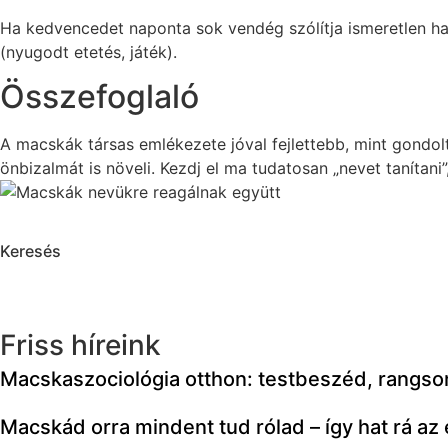
Ha kedvencedet naponta sok vendég szólítja ismeretlen han
(nyugodt etetés, játék).
Összefoglaló
A macskák társas emlékezete jóval fejlettebb, mint gondo
önbizalmát is növeli. Kezdj el ma tudatosan „nevet tanítan
Keresés
Friss híreink
Macskaszociológia otthon: testbeszéd, rangs
Macskád orra mindent tud rólad – így hat rá az