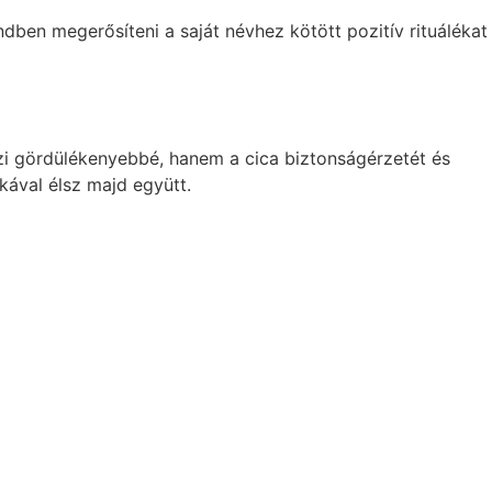
dben megerősíteni a saját névhez kötött pozitív rituálékat
zi gördülékenyebbé, hanem a cica biztonságérzetét és
kával élsz majd együtt.