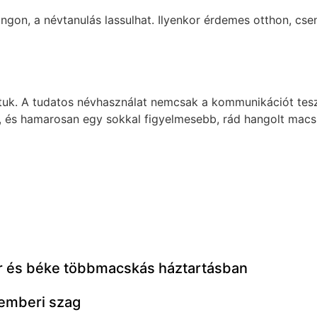
gon, a névtanulás lassulhat. Ilyenkor érdemes otthon, csen
ltuk. A tudatos névhasználat nemcsak a kommunikációt tes
i”, és hamarosan egy sokkal figyelmesebb, rád hangolt macs
or és béke többmacskás háztartásban
 emberi szag