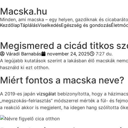
Macska.hu
Minden, ami macska – egy helyen, gazdiknak és cicabarát
Kezdőlap
Táplálás
Viselkedés
Egészség és gondozás
Életmó
Megismered a cicád titkos szó
Váradi Barnabás
november 24, 2025
7:27 du.
A legújabb kutatások szerint a lakásban élő macskák nemcs
használd ki ezt otthon.
Miért fontos a macska neve?
A 2019-es japán
vizsgálat
bebizonyította, hogy a házimacs
„megszokás–felriasztás” módszerrel mérték a fül- és fejmoz
a reakció akkor is megjelent, ha idegen hang szólította őke