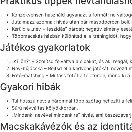
Praktikus tippek névtanulásh
Konzekvensen használd ugyanazt a formát: ne váltogas
Jutalmazz azonnal: hívás után pár másodpercen belül 
Kerüld a „név + leszidás” párost; negatív élmény eset
Többmacskás házban különítsd el a tréningidőt, hogy 
Játékos gyakorlatok
„Ki jön?” – Szólítsd felváltva a cicákat, és aki reagál, 
Név-bújócska – Rejtsd el a kedvenc játékát, nevezd 
Fotó-matching – Mutass fotót a telefonon, mond ki a 
Gyakori hibák
Túl hosszú név: a háromnál több szótag nehezíti a fel
Sűrű névváltás kölyökkorban.
„Mindenki nevével mindenkire” hívás, ami összezavarja
Macskakávézók és az identi