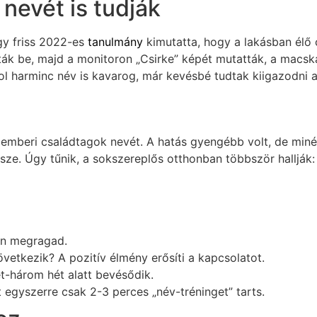
nevét is tudják
y friss 2022-es
tanulmány
kimutatta, hogy a lakásban élő 
ották be, majd a monitoron „Csirke” képét mutatták, a mac
l harminc név is kavarog, már kevésbé tudtak kiigazodni 
az emberi családtagok nevét. A hatás gyengébb volt, de mi
e. Úgy tűnik, a sokszereplős otthonban többször hallják: „
an megragad.
vetkezik? A pozitív élmény erősíti a kapcsolatot.
t-három hét alatt bevésődik.
t egyszerre csak 2-3 perces „név-tréninget” tarts.