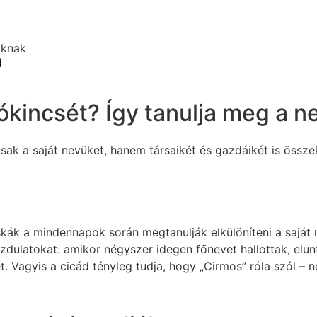
oknak
d
kincsét? Így tanulja meg a nev
ak a saját nevüket, hanem társaikét és gazdáikét is összek
kák a mindennapok során megtanulják elkülöníteni a saját
dulatokat: amikor négyszer idegen főnevet hallottak, eluntá
t. Vagyis a cicád tényleg tudja, hogy „Cirmos” róla szól – 