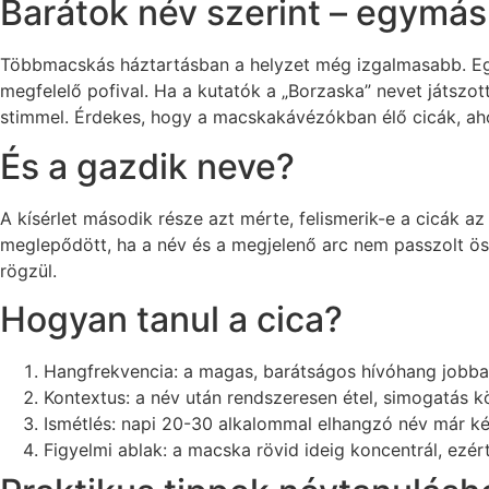
Barátok név szerint – egymás 
Többmacskás háztartásban a helyzet még izgalmasabb. Eg
megfelelő pofival. Ha a kutatók a „Borzaska” nevet játsz
stimmel. Érdekes, hogy a macskakávézókban élő cicák, aho
És a gazdik neve?
A kísérlet második része azt mérte, felismerik-e a cicák 
meglepődött, ha a név és a megjelenő arc nem passzolt össz
rögzül.
Hogyan tanul a cica?
Hangfrekvencia: a magas, barátságos hívóhang jobb
Kontextus: a név után rendszeresen étel, simogatás kö
Ismétlés: napi 20-30 alkalommal elhangzó név már ké
Figyelmi ablak: a macska rövid ideig koncentrál, ezér