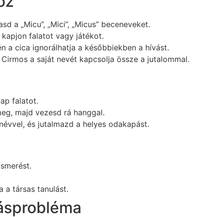
oz
d a „Micu”, „Mici”, „Micus” beceneveket.
kapjon falatot vagy játékot.
én a cica ignorálhatja a későbbiekben a hívást.
Cirmos a saját nevét kapcsolja össze a jutalommal.
kap falatot.
meg, majd vezesd rá hanggal.
névvel, és jutalmazd a helyes odakapást.
ismerést.
 a társas tanulást.
tásprobléma