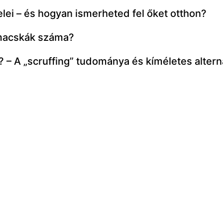
elei – és hogyan ismerheted fel őket otthon?
 macskák száma?
– A „scruffing” tudománya és kíméletes alterna