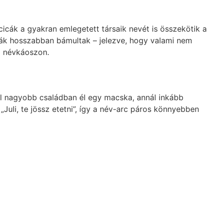
cicák a gyakran emlegetett társaik nevét is összekötik a
skák hosszabban bámultak – jelezve, hogy valami nem
a névkáoszon.
nél nagyobb családban él egy macska, annál inkább
Juli, te jössz etetni”, így a név-arc páros könnyebben