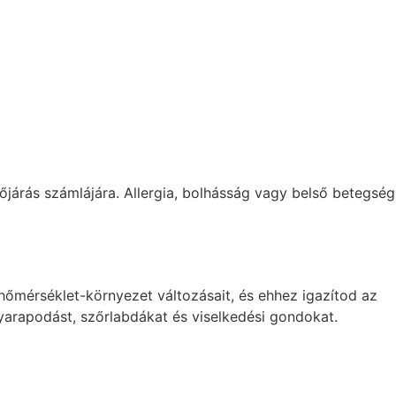
időjárás számlájára. Allergia, bolhásság vagy belső betegség
hőmérséklet-környezet változásait, és ehhez igazítod az
gyarapodást, szőrlabdákat és viselkedési gondokat.