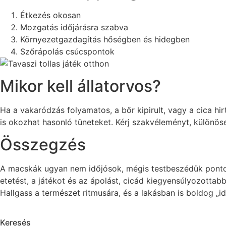
Étkezés okosan
Mozgatás időjárásra szabva
Környezetgazdagítás hőségben és hidegben
Szőrápolás csúcspontok
Mikor kell állatorvos?
Ha a vakaródzás folyamatos, a bőr kipirult, vagy a cica hir
is okozhat hasonló tüneteket. Kérj szakvéleményt, különös
Összegzés
A macskák ugyan nem időjósok, mégis testbeszédük pontosa
etetést, a játékot és az ápolást, cicád kiegyensúlyozottab
Hallgass a természet ritmusára, és a lakásban is boldog „i
Keresés