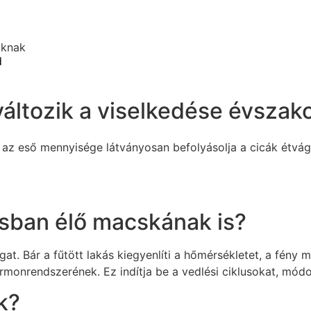
oknak
d
áltozik a viselkedése évszako
z eső mennyisége látványosan befolyásolja a cicák étvágyát
ásban élő macskának is?
gat. Bár a fűtött lakás kiegyenlíti a hőmérsékletet, a fén
onrendszerének. Ez indítja be a vedlési ciklusokat, módosí
k?