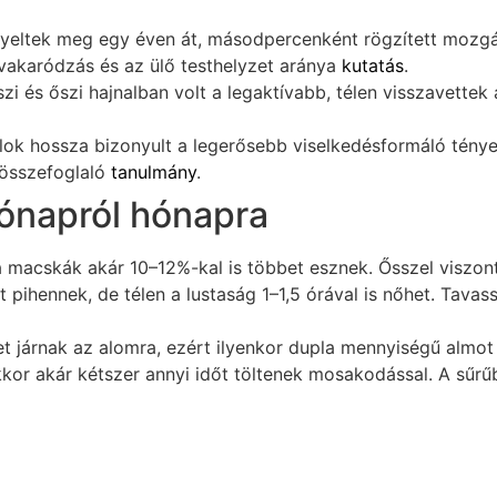
igyeltek meg egy éven át, másodpercenként rögzített mozgá
 vakaródzás és az ülő testhelyzet aránya
kutatás
.
szi és őszi hajnalban volt a legaktívabb, télen visszavette
k hossza bizonyult a legerősebb viselkedésformáló tényező
 összefoglaló
tanulmány
.
hónapról hónapra
 macskák akár 10–12%-kal is többet esznek. Ősszel viszont
 pihennek, de télen a lustaság 1–1,5 órával is nőhet. Tavas
járnak az alomra, ezért ilyenkor dupla mennyiségű almot k
kor akár kétszer annyi időt töltenek mosakodással. A sűr