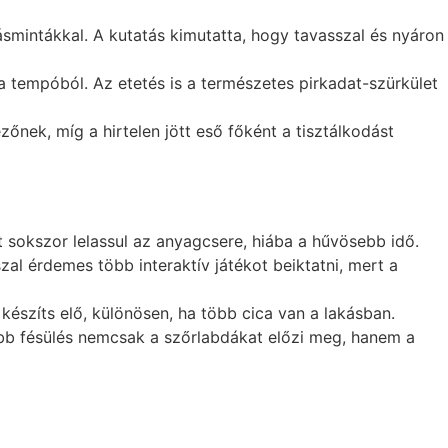
smintákkal. A kutatás kimutatta, hogy tavasszal és nyáron
k a tempóból. Az etetés is a természetes pirkadat-szürkület
nek, míg a hirtelen jött eső főként a tisztálkodást
 sokszor lelassul az anyagcsere, hiába a hűvösebb idő.
szal érdemes több interaktív játékot beiktatni, mert a
észíts elő, különösen, ha több cica van a lakásban.
űbb fésülés nemcsak a szőrlabdákat előzi meg, hanem a