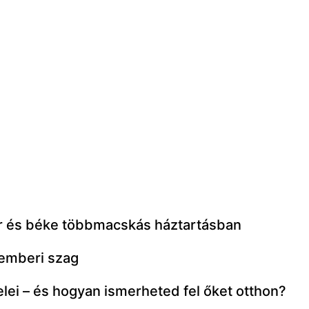
or és béke többmacskás háztartásban
 emberi szag
elei – és hogyan ismerheted fel őket otthon?