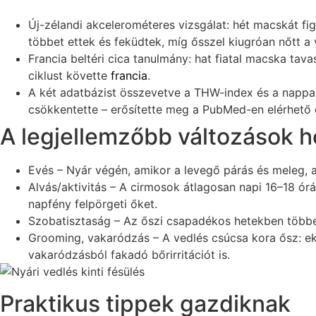
Új-zélandi akcelerométeres vizsgálat: hét macskát f
többet ettek és feküdtek, míg ősszel kiugróan nőtt a
Francia beltéri cica tanulmány: hat fiatal macska tava
ciklust követte
francia
.
A két adatbázist összevetve a THW-index és a nappalo
csökkentette – erősítette meg a PubMed-en elérhető
A legjellemzőbb változások 
Evés – Nyár végén, amikor a levegő párás és meleg, a
Alvás/aktivitás – A cirmosok átlagosan napi 16–18 órát
napfény felpörgeti őket.
Szobatisztaság – Az őszi csapadékos hetekben többet 
Grooming, vakaródzás – A vedlés csúcsa kora ősz: ek
vakaródzásból fakadó bőrirritációt is.
Praktikus tippek gazdiknak