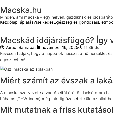
Macska.hu
Minden, ami macska – egy helyen, gazdiknak és cicabarát
Kezdőlap
Táplálás
Viselkedés
Egészség és gondozás
Életmó
Macskád időjárásfüggő? Így v
Váradi Barnabás
november 16, 2025
11:39 du.
Kevesen tudják, hogy a nappalok hossza, a hőmérséklet és a
egész évben!
Miért számít az évszak a lak
A macska szervezete a vad őseitől örökölt belső órára hall
hőhatás (THW-index) még mindig üzenetet küld az állat horm
Mit mutatnak a friss kutatáso