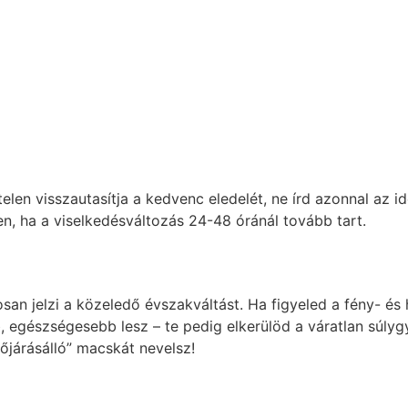
telen visszautasítja a kedvenc eledelét, ne írd azonnal az 
en, ha a viselkedésváltozás 24-48 óránál tovább tart.
n jelzi a közeledő évszakváltást. Ha figyeled a fény- és 
b, egészségesebb lesz – te pedig elkerülöd a váratlan súly
dőjárásálló” macskát nevelsz!