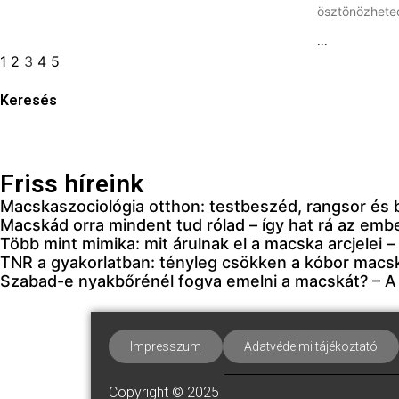
ösztönözheted
...
1
2
3
4
5
Keresés
Friss híreink
Macskaszociológia otthon: testbeszéd, rangsor és
Macskád orra mindent tud rólad – így hat rá az emb
Több mint mimika: mit árulnak el a macska arcjelei 
TNR a gyakorlatban: tényleg csökken a kóbor mac
Szabad-e nyakbőrénél fogva emelni a macskát? – A „
Impresszum
Adatvédelmi tájékoztató
Copyright © 2025