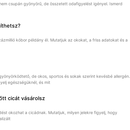
em csupán gyönyörű, de összetett odafigyelést igényel. Ismerd
íthetsz?
zmillió kóbor példány él. Mutatjuk az okokat, a friss adatokat és a
önyörködtető, de okos, sportos és sokak szerint kevésbé allergén.
yelj egészségüknél, és mit
őtt cicát vásárolsz
ést okozhat a cicádnak. Mutatjuk, milyen jelekre figyelj, hogy
lizált