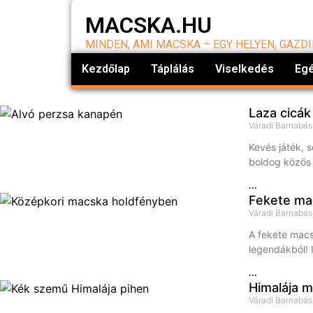
MACSKA.HU
MINDEN, AMI MACSKA – EGY HELYEN, GAZD
Kezdőlap
Táplálás
Viselkedés
Eg
Laza cicák
Váradi Barnabá
Kevés játék, 
boldog közös 
...
Fekete ma
Váradi Barnabá
A fekete mac
legendákból!
...
Himalája m
Váradi Barnabá