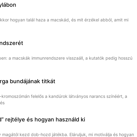
ylábon
kkor hogyan talál haza a macskád, és mit érzékel abból, amit mi
endszerét
P-ben: a macskák immunrendszere visszaáll, a kutatók pedig hosszú
ga bundájának titkát
-kromoszómán felelős a kandúrok látványos narancs színéért, a
 és
” rejtélye és hogyan használd ki
y magától kezd dob-hozd játékba. Eláruljuk, mi motiválja és hogyan