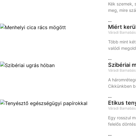
Kék szemek, s
meg, mire szá
...
Miért ker
Váradi Barnabá
Több mint két
valódi megoldá
...
Szibériai 
Váradi Barnabá
A háromrétegű
Cikkünkben be
...
Etikus ten
Váradi Barnabá
Egy rosszul m
felelős döntés
...