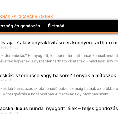
IKNAK ÉS CICABARÁTOKNAK
észség és gondozás
Életmód
 listája: 7 alacsony-aktivitású és könnyen tartható 
s
2025-11-06
sok dorombolás? Ha nyugodt, kanapéra termett társat keresel, mutatj
éveitek legyenek. Egyszerűen tartható cicafajták – mitől lesz „low-
cskák: szerencse vagy balsors? Tények a mítoszok
s
2025-11-05
skák köré évszázadok óta fonódó babonák máig hatnak az örökbefo
 I. Mítoszgyártás a középkorban A macskák Egyiptomban szent
acska: luxus bunda, nyugodt lélek – teljes gondozá
s
2025-11-04