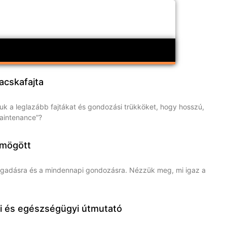
macskafajta
uk a leglazább fajtákat és gondozási trükköket, hogy hosszú,
maintenance”?
 mögött
gadásra és a mindennapi gondozásra. Nézzük meg, mi igaz a
si és egészségügyi útmutató