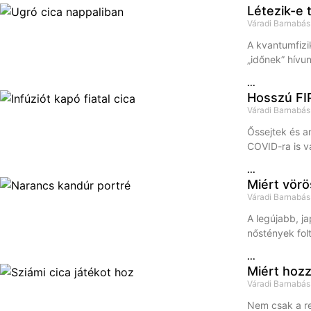
Létezik-e 
Váradi Barnabá
A kvantumfizi
„időnek” hívu
...
Hosszú FIP
Váradi Barnabá
Őssejtek és a
COVID-ra is vá
...
Miért vörö
Váradi Barnabá
A legújabb, j
nőstények fol
...
Miért hozz
Váradi Barnabá
Nem csak a re