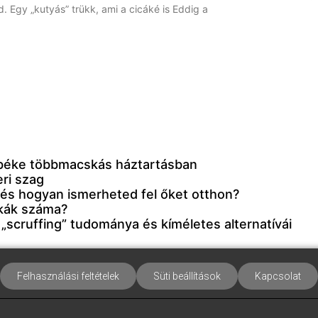
. Egy „kutyás” trükk, ami a cicáké is Eddig a
 béke többmacskás háztartásban
eri szag
– és hogyan ismerheted fel őket otthon?
skák száma?
scruffing” tudománya és kíméletes alternatívái
Felhasználási feltételek
Süti beállítások
Kapcsolat