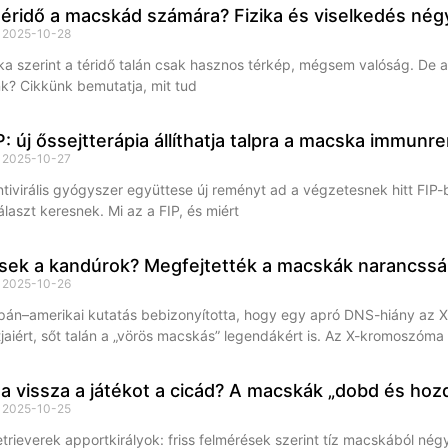
téridő a macskád számára? Fizika és viselkedés nég
s
2025-10-28
ka szerint a téridő talán csak hasznos térkép, mégsem valóság. De a
nk? Cikkünk bemutatja, mit tud
: új őssejtterápia állíthatja talpra a macska immunr
s
2025-10-27
ntivirális gyógyszer együttese új reményt ad a végzetesnek hitt FI
laszt keresnek. Mi az a FIP, és miért
sek a kandúrok? Megfejtették a macskák narancssár
s
2025-10-26
apán–amerikai kutatás bebizonyította, hogy egy apró DNS-hiány az X
tjaiért, sőt talán a „vörös macskás” legendákért is. Az X-kromoszóma
a vissza a játékot a cicád? A macskák „dobd és hozd
s
2025-10-25
trieverek apportkirályok: friss felmérések szerint tíz macskából nég