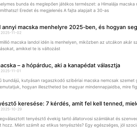
elymes bunda és meglepően játékos természet: a Himalája macska n
míthatsz! Eredet és megjelenés A fajta alapjait a 30-as
ül annyi macska menhelyre 2025-ben, és hogyan seg
s
2025-11-02
millió macska landol idén is menhelyen, miközben az utcákon akár szá
sokat, amikkel te is változást
macska – a hópárduc, aki a kanapédat választja
s
2025-11-01
 bundájú, kutyásan ragaszkodó szibériai macska nemcsak szemet gy
mutatjuk, hogyan illesztheted be magyar mindennapjaidba, mire fig
yésztő keresése: 7 kérdés, amit fel kell tenned, miel
s
2025-10-29
egválasztott tenyésztő évekig tartó állatorvosi számlákat és szenved
t hozz. Miért számít az etikus tenyésztés? Egy egészséges, jól szocia