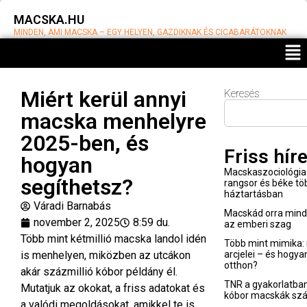
MACSKA.HU
MINDEN, AMI MACSKA – EGY HELYEN, GAZDIKNAK ÉS CICABARÁTOKNAK
Miért kerül annyi
Keresés
macska menhelyre
2025-ben, és
Friss hír
hogyan
Macskaszociológia 
segíthetsz?
rangsor és béke t
háztartásban
Váradi Barnabás
Macskád orra minden
november 2, 2025
8:59 du.
az emberi szag
Több mint kétmillió macska landol idén
Több mint mimika: 
is menhelyen, miközben az utcákon
arcjelei – és hogya
otthon?
akár százmillió kóbor példány él.
TNR a gyakorlatban
Mutatjuk az okokat, a friss adatokat és
kóbor macskák sz
a valódi megoldásokat, amikkel te is