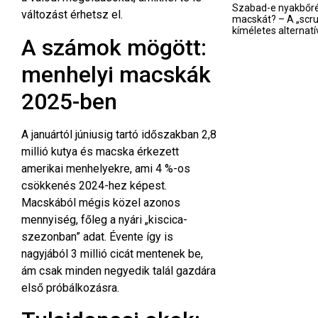
Szabad-e nyakbőré
változást érhetsz el.
macskát? – A „scru
kíméletes alternatí
A számok mögött:
menhelyi macskák
2025-ben
A januártól júniusig tartó időszakban 2,8
millió kutya és macska érkezett
amerikai menhelyekre, ami 4 %-os
csökkenés 2024-hez képest.
Macskából mégis közel azonos
mennyiség, főleg a nyári „kiscica­
szezonban”
adat
. Évente így is
nagyjából 3 millió cicát mentenek be,
ám csak minden negyedik talál gazdára
első próbálkozásra.