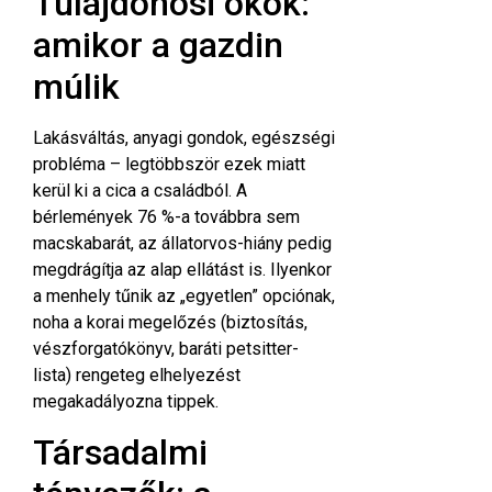
Tulajdonosi okok:
amikor a gazdin
múlik
Lakásváltás, anyagi gondok, egészségi
probléma – legtöbbször ezek miatt
kerül ki a cica a családból. A
bérlemények 76 %-a továbbra sem
macskabarát, az állatorvos-hiány pedig
megdrágítja az alap ellátást is. Ilyenkor
a menhely tűnik az „egyetlen” opció­nak,
noha a korai megelőzés (biztosítás,
vészforgatókönyv, baráti petsitter-
lista) rengeteg elhelyezést
megakadályozna
tippek
.
Társadalmi