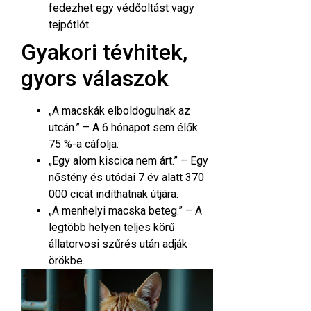
fedezhet egy védőoltást vagy
tejpótlót.
Gyakori tévhitek,
gyors válaszok
„A macskák elboldogulnak az
utcán.” – A 6 hónapot sem élők
75 %-a cáfolja.
„Egy alom kiscica nem árt.” – Egy
nőstény és utódai 7 év alatt 370
000 cicát indíthatnak útjára.
„A menhelyi macska beteg.” – A
legtöbb helyen teljes körű
állatorvosi szűrés után adják
örökbe.