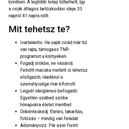
körében. A legtöbb telep túlterhelt, így
a cicák átlagos tartózkodási ideje 33
napról 41 napra nőtt.
Mit tehetsz te?
Ivartalaníts: Ha saját cicád már túl
van rajta, támogass TNR-
programot a környéken.
Fogadj örökbe, ne vásárolj:
Felnőtt macska mellett is lehetsz
elsőgazdi, ráadásul a
személyisége már kiforrott.
Legyél ideiglenes befogadó:
Egyetlen szabad szoba
hónapokra életet menthet.
Önkénteskedj: Etetés, takarítás,
fotózás – mindig van feladat.
Adományozz: Pár ezer forint