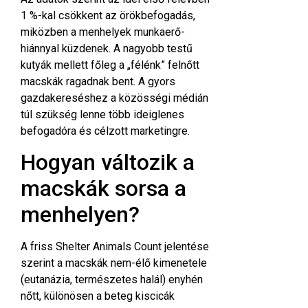
1 %-kal csökkent az örökbefogadás,
miközben a menhelyek munkaerő-
hiánnyal küzdenek. A nagyobb testű
kutyák mellett főleg a „félénk” felnőtt
macskák ragadnak bent. A gyors
gazdakereséshez a közösségi médián
túl szükség lenne több ideiglenes
befogadóra és célzott marketingre.
Hogyan változik a
macskák sorsa a
menhelyen?
A friss Shelter Animals Count
jelentése
szerint a macskák nem-élő kimenetele
(eutanázia, természetes halál) enyhén
nőtt, különösen a beteg kiscicák