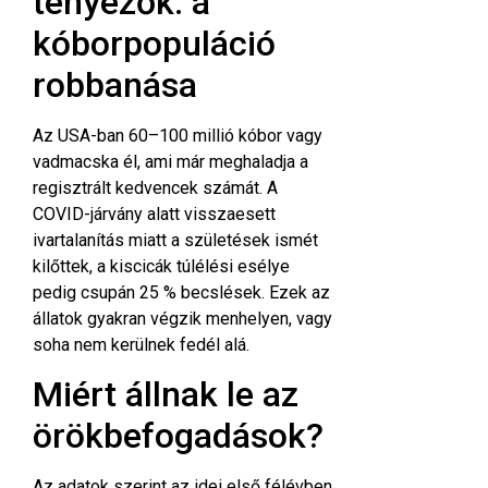
tényezők: a
kóborpopuláció
robbanása
Az USA-ban 60–100 millió kóbor vagy
vadmacska él, ami már meghaladja a
regisztrált kedvencek számát. A
COVID-járvány alatt visszaesett
ivartalanítás miatt a születések ismét
kilőttek, a kiscicák túlélési esélye
pedig csupán 25 %
becslések
. Ezek az
állatok gyakran végzik menhelyen, vagy
soha nem kerülnek fedél alá.
Miért állnak le az
örökbefogadások?
Az adatok szerint az idei első félévben