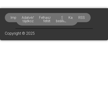
Impresszum
Adatvédelmi
Felhasználási
Süti
Kapcsolat
RSS
tájékoztató
feltételek
beállítások
Copyright © 2025