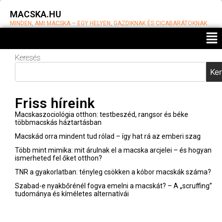
MACSKA.HU
MINDEN, AMI MACSKA – EGY HELYEN, GAZDIKNAK ÉS CICABARÁTOKNAK
Keresés
Megismered
a cicád
Ke
titkos
szókincsét?
Friss híreink
Így tanulja
meg a nevét
Macskaszociológia otthon: testbeszéd, rangsor és béke
– és a tiéd
többmacskás háztartásban
is!
Macskád orra mindent tud rólad – így hat rá az emberi szag
Váradi
Több mint mimika: mit árulnak el a macska arcjelei – és hogyan
Barnabás
ismerheted fel őket otthon?
2025-
11-24
TNR a gyakorlatban: tényleg csökken a kóbor macskák száma?
Szabad-e nyakbőrénél fogva emelni a macskát? – A „scruffing”
Mit árul el
tudománya és kíméletes alternatívái
a macska
arca? –