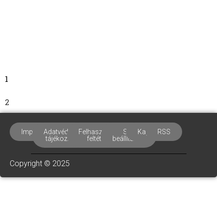
– teljes
gondozási és
egészségügyi
útmutató
Váradi
Barnabás
2025-
11-04
1
2
Impresszum
Adatvédelmi
Felhasználási
Süti
Kapcsolat
RSS
tájékoztató
feltételek
beállítások
Copyright © 2025