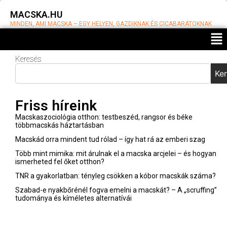
MACSKA.HU
MINDEN, AMI MACSKA – EGY HELYEN, GAZDIKNAK ÉS CICABARÁTOKNAK
Keresés
Laza cicák
listája: 7
Ke
alacsony-
aktivitású
Friss híreink
és könnyen
tartható
Macskaszociológia otthon: testbeszéd, rangsor és béke
macskafajta
többmacskás háztartásban
Váradi
Macskád orra mindent tud rólad – így hat rá az emberi szag
Barnabás
2025-
Több mint mimika: mit árulnak el a macska arcjelei – és hogyan
11-06
ismerheted fel őket otthon?
TNR a gyakorlatban: tényleg csökken a kóbor macskák száma?
Himalája
Szabad-e nyakbőrénél fogva emelni a macskát? – A „scruffing”
macska:
tudománya és kíméletes alternatívái
luxus bunda,
nyugodt lélek