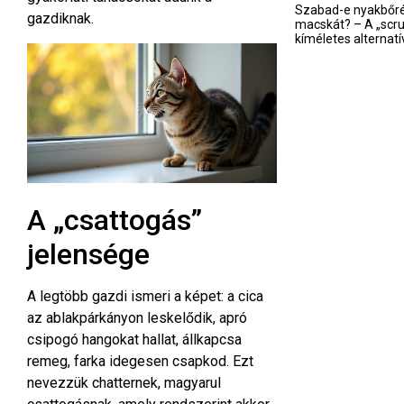
Szabad-e nyakbőré
gazdiknak.
macskát? – A „scru
kíméletes alternatí
A „csattogás”
jelensége
A legtöbb gazdi ismeri a képet: a cica
az ablakpárkányon leskelődik, apró
csipogó hangokat hallat, állkapcsa
remeg, farka idegesen csapkod. Ezt
nevezzük chatternek, magyarul