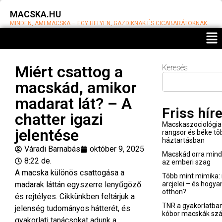
MACSKA.HU
MINDEN, AMI MACSKA – EGY HELYEN, GAZDIKNAK ÉS CICABARÁTOKNAK
Miért csattog a
Keresés
macskád, amikor
madarat lát? – A
Friss hír
chatter igazi
Macskaszociológia 
jelentése
rangsor és béke t
háztartásban
Váradi Barnabás
október 9, 2025
Macskád orra minden
8:22 de.
az emberi szag
A macska különös csattogása a
Több mint mimika: 
madarak láttán egyszerre lenyűgöző
arcjelei – és hogya
otthon?
és rejtélyes. Cikkünkben feltárjuk a
TNR a gyakorlatban
jelenség tudományos hátterét, és
kóbor macskák sz
gyakorlati tanácsokat adunk a