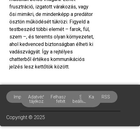
frusztráció, izgatott várakozás, vagy
ősi mimikri, de mindenképp a predátor
ösztön működését tükrözi. Figyeld a
testbeszéd többi elemét – farok, fül,
szem –, és teremts olyan környezetet,
ahol kedvenced biztonságban élheti ki
vadászvágyát. Így a rejtélyes
chatterből értékes kommunikációs
jelzés lesz kettőtök között.
Impresszum
Adatvédelmi
Felhasználási
Süti
Kapcsolat
RSS
tájékoztató
feltételek
beállítások
Copyright © 2025