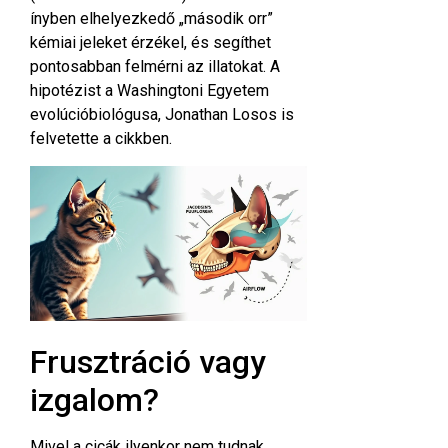
ínyben elhelyezkedő „második orr”
kémiai jeleket érzékel, és segíthet
pontosabban felmérni az illatokat. A
hipotézist a Washingtoni Egyetem
evolúcióbiológusa, Jonathan Losos is
felvetette a
cikkben
.
Frusztráció vagy
izgalom?
Mivel a cicák ilyenkor nem tudnak