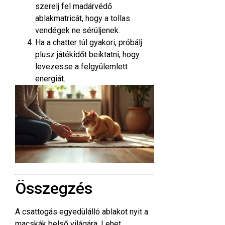
szerelj fel madárvédő
ablakmatricát, hogy a tollas
vendégek ne sérüljenek.
Ha a chatter túl gyakori, próbálj
plusz játékidőt beiktatni, hogy
levezesse a felgyülemlett
energiát.
Összegzés
A csattogás egyedülálló ablakot nyit a
macskák belső világára. Lehet