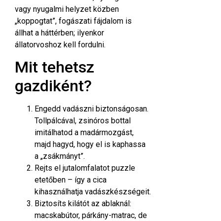
vagy nyugalmi helyzet közben
„koppogtat”, fogászati fájdalom is
állhat a háttérben; ilyenkor
állatorvoshoz kell fordulni.
Mit tehetsz
gazdiként?
Engedd vadászni biztonságosan.
Tollpálcával, zsinóros bottal
imitálhatod a madármozgást,
majd hagyd, hogy el is kaphassa
a „zsákmányt”.
Rejts el jutalomfalatot puzzle
etetőben – így a cica
kihasználhatja vadászkészségeit.
Biztosíts kilátót az ablaknál:
macskabútor, párkány-matrac, de