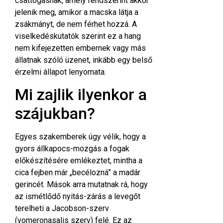
csattogásnak, amely rendszerint akkor
jelenik meg, amikor a macska látja a
zsákmányt, de nem férhet hozzá. A
viselkedéskutatók
szerint ez a hang
nem kifejezetten embernek vagy más
állatnak szóló üzenet, inkább egy belső
érzelmi állapot lenyomata.
Mi zajlik ilyenkor a
szájukban?
Egyes szakemberek úgy vélik, hogy a
gyors állkapocs-mozgás a fogak
előkészítésére emlékeztet, mintha a
cica fejben már „becélozná” a madár
gerincét. Mások arra mutatnak rá, hogy
az ismétlődő nyitás-zárás a levegőt
terelheti a Jacobson-szerv
(vomeronasalis szerv) felé. Ez az