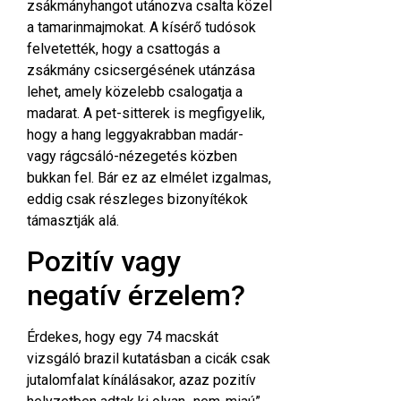
zsákmányhangot utánozva csalta közel
a tamarinmajmokat. A kísérő tudósok
felvetették, hogy a csattogás a
zsákmány csicsergésének utánzása
lehet, amely közelebb csalogatja a
madarat. A
pet-sitterek
is megfigyelik,
hogy a hang leggyakrabban madár-
vagy rágcsáló-nézegetés közben
bukkan fel. Bár ez az elmélet izgalmas,
eddig csak részleges bizonyítékok
támasztják alá.
Pozitív vagy
negatív érzelem?
Érdekes, hogy egy 74 macskát
vizsgáló brazil kutatásban a cicák csak
jutalomfalat kínálásakor, azaz pozitív