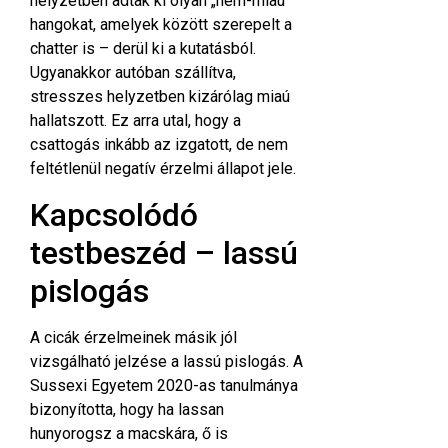
helyzetben adtak ki olyan „nem-miaú”
hangokat, amelyek között szerepelt a
chatter is – derül ki a
kutatásból
.
Ugyanakkor autóban szállítva,
stresszes helyzetben kizárólag miaú
hallatszott. Ez arra utal, hogy a
csattogás inkább az izgatott, de nem
feltétlenül negatív érzelmi állapot jele.
Kapcsolódó
testbeszéd – lassú
pislogás
A cicák érzelmeinek másik jól
vizsgálható jelzése a lassú pislogás. A
Sussexi Egyetem 2020-as
tanulmánya
bizonyította, hogy ha lassan
hunyorogsz a macskára, ő is