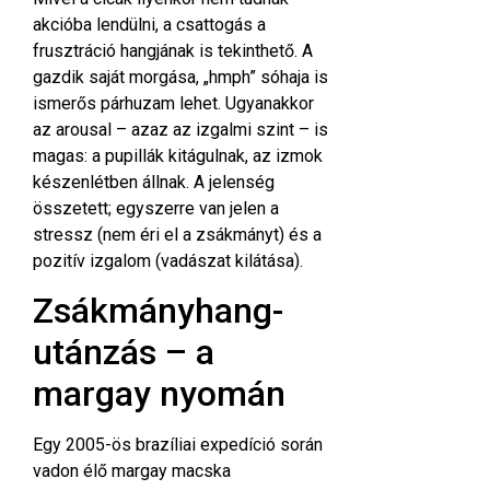
akcióba lendülni, a csattogás a
frusztráció hangjának is tekinthető. A
gazdik saját morgása, „hmph” sóhaja is
ismerős párhuzam lehet. Ugyanakkor
az arousal – azaz az izgalmi szint – is
magas: a pupillák kitágulnak, az izmok
készenlétben állnak. A jelenség
összetett; egyszerre van jelen a
stressz (nem éri el a zsákmányt) és a
pozitív izgalom (vadászat kilátása).
Zsákmányhang-
utánzás – a
margay nyomán
Egy 2005-ös brazíliai expedíció során
vadon élő margay macska