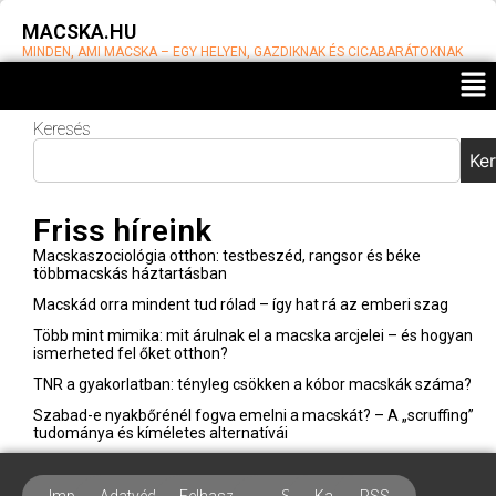
MACSKA.HU
MINDEN, AMI MACSKA – EGY HELYEN, GAZDIKNAK ÉS CICABARÁTOKNAK
Keresés
Hogyan
férnek át a
Ke
macskák a
lehetetlenül
Friss híreink
szűk
réseken? –
Macskaszociológia otthon: testbeszéd, rangsor és béke
Anatómia,
többmacskás háztartásban
viselkedés
Macskád orra mindent tud rólad – így hat rá az emberi szag
és otthoni
Több mint mimika: mit árulnak el a macska arcjelei – és hogyan
tippek
ismerheted fel őket otthon?
Váradi
Barnabás
TNR a gyakorlatban: tényleg csökken a kóbor macskák száma?
2025-
Szabad-e nyakbőrénél fogva emelni a macskát? – A „scruffing”
10-20
tudománya és kíméletes alternatívái