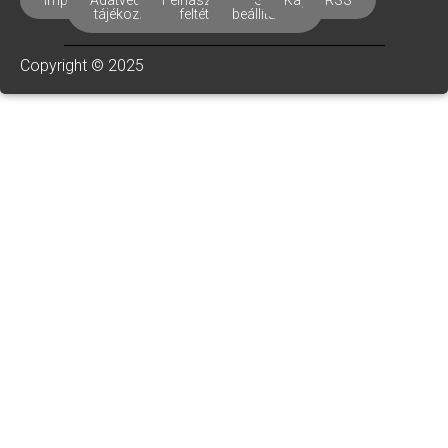
Impresszum
Adatvédelmi
Felhasználási
Süti
Kapcsolat
RSS
tájékoztató
feltételek
beállítások
Copyright © 2025